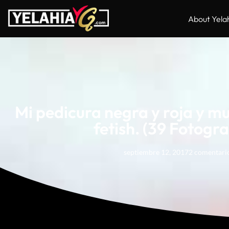
About Yela
Mi pedicura negra y roja y m
fetish. (39 Fotogra
septiembre 12, 2017
2 comentari