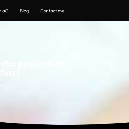
hiaG
Blog
Contact me
ucha pasión foot
fias )
os