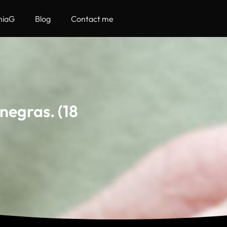
hiaG
Blog
Contact me
negras. (18