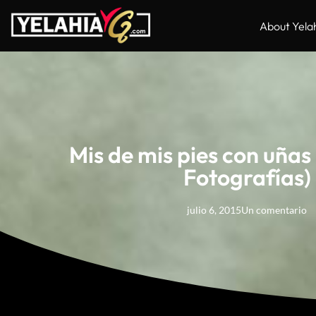
About Yela
Mis de mis pies con uñas 
Fotografías)
julio 6, 2015
Un comentario