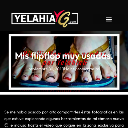
About YelahiaG
Mis flipflop muy usadas.
noviembre 30, 2013
No hay comentarios
Se me había pasado por alto compartirles éstas fotografías en las
que estuve explorando algunas herramientas de mi cámara nueva
🙂 e incluso hasta el vídeo que colgué en la zona exclusiva para