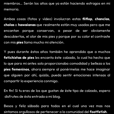
miembros… Serán los años que ya están haciendo estragos en mi
memoria.
Ambas cosas (fotos y vídeo) involucran estas
fliflop
,
chanclas
,
cholas
o
hawaianas
que realmente están muy usadas pero que me
encantan porque conservan, a pesar de ser obviamente
descubiertas, el olor de mis pies y porque por su color el contraste
con mis
pies
llama mucho mi atención.
Y pues durante éstos años también he aprendido que a muchos
fetichistas de pies
les encanta éste calzado, lo cual ha hecho que
lo que para mi antes solo proporcionaba comodidad y belleza a los
pies femeninos
, ahora siempre al ponérmelas me hace imaginar
que alguien por ahí, quizás, pueda sentir emociones intensas al
compartir la experiencia conmigo.
En fin! Si tu eres de los que gustan de éste tipo de calzado, espero
disfrutes de ésta entrada a mi blog.
Besos y feliz sábado para todos en el cual una vez mas nos
sintamos orgullosos de pertenecer a la comunidad del
footfetish
.