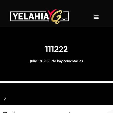
About YelahiaG
111222
julio 18, 2025
No hay comentarios
2