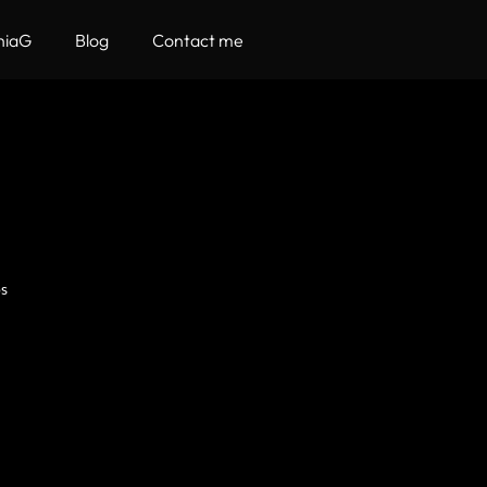
hiaG
Blog
Contact me
os