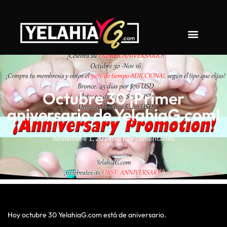
About YelahiaG
Octubre 30 ¡Primer
aniversario de YelahiaG.com!
noviembre 1, 2014
No hay comentarios
Hoy octubre 30 YelahiaG.com está de aniversario.