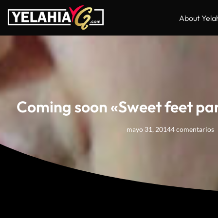
About Yela
Coming soon «Sweet feet par
mayo 31, 2014
4 comentarios