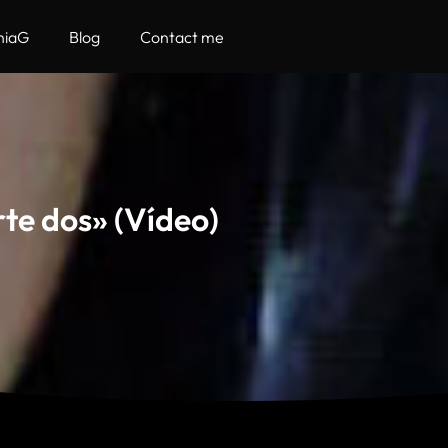
hiaG
Blog
Contact me
te dos» (Vídeo)