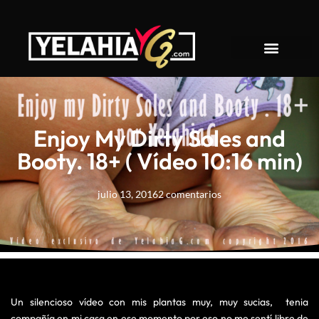
About YelahiaG
Enjoy My Dirty Soles and
Booty. 18+ ( Vídeo 10:16 min)
julio 13, 2016
2 comentarios
Un silencioso vídeo con mis plantas muy, muy sucias, tenia
compañía en mi casa en ese momento por eso no me sentí libre de