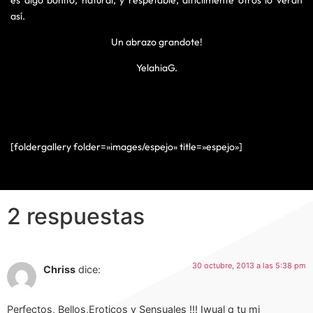
así.
Un abrazo grandote!
YelahiaG.
[foldergallery folder=»images/espejo» title=»espejo»]
2 respuestas
30 octubre, 2013 a las 5:38 pm
Chriss
dice:
Perfectos, Bellos,Eroticos y Sensuales !!! Iwual q tu mi