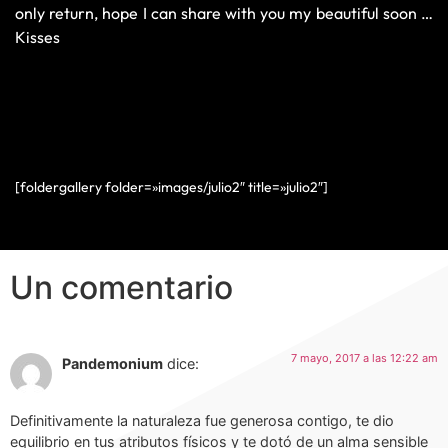
only return, hope I can share with you my beautiful soon …
Kisses
[foldergallery folder=»images/julio2″ title=»julio2″]
Un comentario
7 mayo, 2017 a las 12:22 am
Pandemonium
dice:
Definitivamente la naturaleza fue generosa contigo, te dio
equilibrio en tus atributos físicos y te dotó de un alma sensible