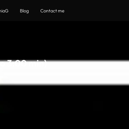
hiaG
Blog
Contact me
eo 3:00 min)
rios