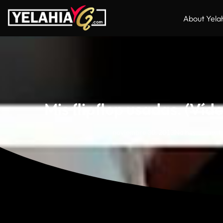
About Yela
Mis flipflop usadas. (Víd
noviembre 30, 2013
No hay comenta