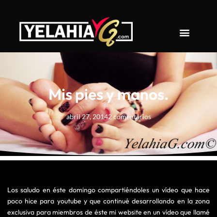
About YelahiaG
Mis pies y manos.
abril 27, 2014
2 comentarios
Los saludo en éste domingo compartiéndoles un vídeo que hace
poco hice para youtube y que continué desarrollando en la zona
exclusiva para miembros de éste mi website en un vídeo que llamé