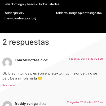
Feliz domingo y besos a todos ustedes.
[foldergallery folder=»images/plantasagosto»
title=»plantasagosto»]
2 respuestas
11 agosto, 2014 a las 1:25 am
Tom McCoffee
dice:
Ok lo admito, los pies son el pretexto… Lo mejor de tí no se
percibe a simple vista 🙂
Responder
11 agosto, 2014 a las 3:50 am
freddy zuniga
dice: