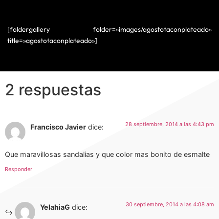
[foldergallery folder=»images/agostotaconplateado»
title=»agostotaconplateado»]
2 respuestas
28 septiembre, 2014 a las 4:43 pm
Francisco Javier
dice:
Que maravillosas sandalias y que color mas bonito de esmalte
Responder
30 septiembre, 2014 a las 4:08 am
YelahiaG
dice: