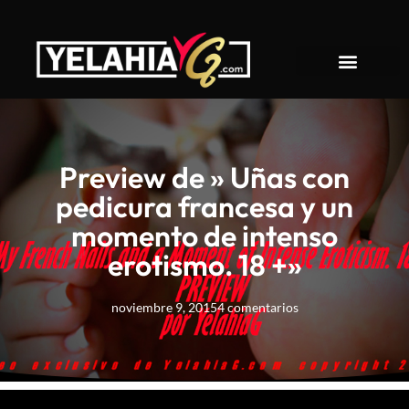
About YelahiaG
Preview de » Uñas con
pedicura francesa y un
momento de intenso
erotismo. 18 +»
noviembre 9, 2015
4 comentarios