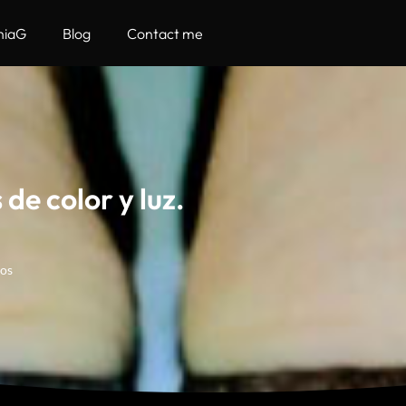
hiaG
Blog
Contact me
de color y luz.
os