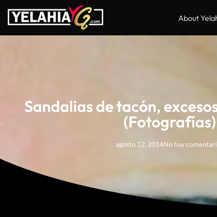
About Yela
Sandalias de tacón, excesos 
(Fotografías)
agosto 12, 2014
No hay comentari