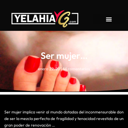
About YelahiaG
Ser mujer…
enero 22, 2014
4 comentarios
Ser mujer implica venir al mundo dotadas del inconmensurable don
de ser la mezcla perfecta de fragilidad y tenacidad revestido de un
gran poder de renovación …