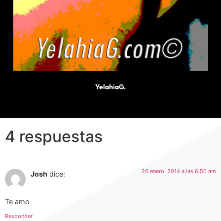
YelahiaG.
4 respuestas
26 enero, 2014 a las 6:50 am
Josh
dice:
Te amo
Responder