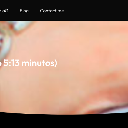
hiaG
Blog
Contact me
 5:13 minutos)