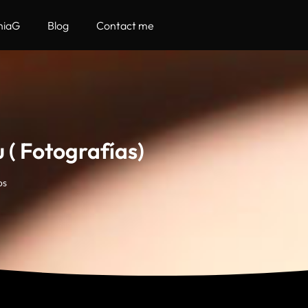
hiaG
Blog
Contact me
 ( Fotografías)
os