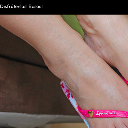
Disfrútenlas! Besos !