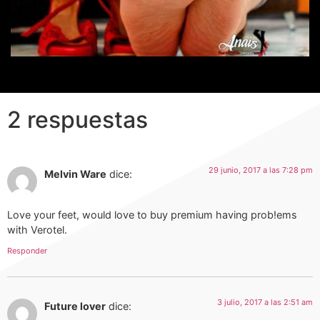
2 respuestas
29 junio, 2017 a las 7:28 pm
Melvin Ware
dice:
Love your feet, would love to buy premium having prob!ems
with Verotel.
Responder
3 julio, 2017 a las 2:51 am
Future lover
dice: