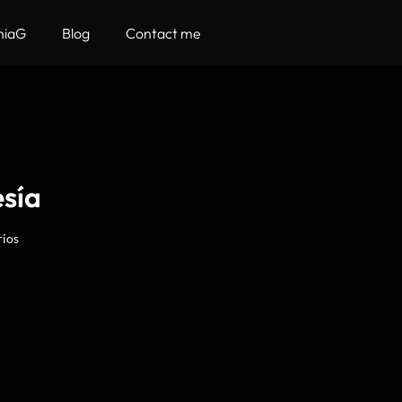
hiaG
Blog
Contact me
sía
ios