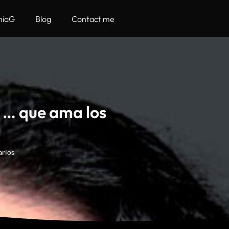
hiaG
Blog
Contact me
 … que ama los
arios