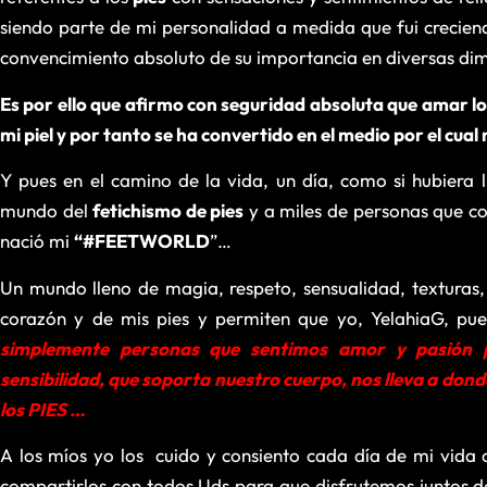
siendo parte de mi personalidad a medida que fui crecien
convencimiento absoluto de su importancia en diversas dim
Es por ello que afirmo con seguridad absoluta que amar los
mi piel y por tanto se ha convertido en el medio por el cua
Y pues en el camino de la vida, un día, como si hubiera ll
mundo del
fetichismo de pies
y a miles de personas que 
nació mi
“#FEETWORLD
”…
Un mundo lleno de magia, respeto, sensualidad, texturas,
corazón y de mis pies y permiten que yo, YelahiaG, pu
simplemente personas que sentimos amor y pasión p
sensibilidad, que soporta nuestro cuerpo, nos lleva a dond
los PIES …
A los míos yo los cuido y consiento cada día de mi vida c
compartirlos con todos Uds para que disfrutemos juntos de 