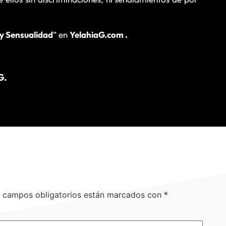
 y Sensualidad
” en
YelahiaG.com .
G.
 campos obligatorios están marcados con
*